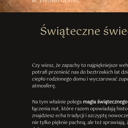
w Twoim domu.
Świąteczne świ
Czy wiesz, że zapachy to najpiękniejsze we
potrafi przenieść nas do beztroskich lat d
ciepło rodzinnego domu i wyczarować zup
atmosferę.
Na tym właśnie polega
magia świątecznego
łączenia nut, które razem opowiadają hist
znajdziesz echa tradycji i szczyptę nowocze
nie tylko pięknie pachną, ale też sprawiają, 