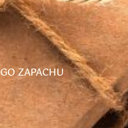
EGO ZAPACHU
t