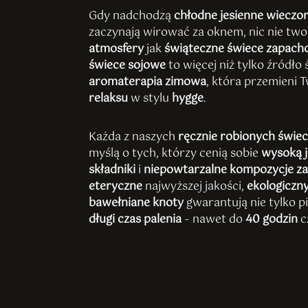
Gdy nadchodzą
chłodne jesienne wieczo
zaczynają wirować za oknem, nic nie two
atmosfery
jak
świąteczne świece zapac
świece sojowe
to więcej niż tylko źródło
aromaterapia zimowa
, która przemieni
relaksu
w stylu
hygge
.
Każda z naszych
ręcznie robionych świe
myślą o tych, którzy cenią sobie
wysoką 
składniki
i
niepowtarzalne kompozycje 
eteryczne
najwyższej jakości,
ekologiczn
bawełniane knoty
gwarantują nie tylko pi
długi czas palenia
– nawet do
40 godzin
c