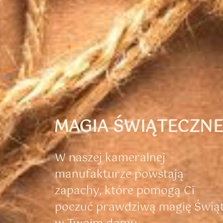
MAGIA ŚWIĄTECZN
W naszej kameralnej
manufakturze powstają
zapachy, które pomogą Ci
poczuć prawdziwą magię Świą