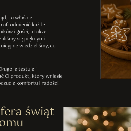
kąd. To właśnie
rafi odmienić każde
ków i gości, a także
aliśmy się pięknymi
icyjnie wiedzieliśmy, co
ugo je testuję i
ć Ci produkt, który wniesie
oczucie komfortu i radości.
fera świąt
domu