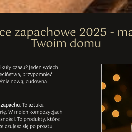
ece zapachowe 2025 - m
Twoim domu
hikuły czasu? Jeden wdech
zieciństwa, przypomnieć
ełnie nową, cudowną
 zapachu
. To sztuka
orię. W moich kompozycjach
sności. To produkty, które
że czujesz się po prostu