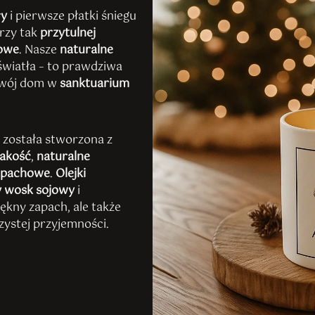
ry
i pierwsze płatki śniegu
rzy tak
przytulnej
howe
. Nasze
naturalne
 światła – to prawdziwa
 Twój dom w
sanktuarium
c
została stworzona z
jakość
,
naturalne
zapachowe
.
Olejki
y wosk sojowy
i
ękny zapach, ale także
zystej przyjemności.