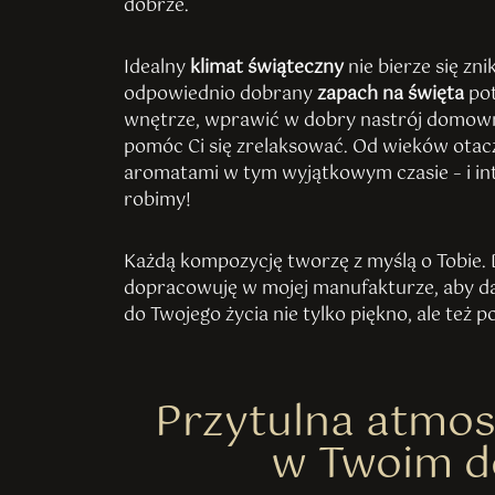
dobrze.
Idealny
klimat świąteczny
nie bierze się zni
odpowiednio dobrany
zapach na święta
pot
wnętrze, wprawić w dobry nastrój domowni
pomóc Ci się zrelaksować. Od wieków otacz
aromatami w tym wyjątkowym czasie – i intu
robimy!
Każdą kompozycję tworzę z myślą o Tobie. Dł
dopracowuję w mojej manufakturze, aby da
do Twojego życia nie tylko piękno, ale też p
Przytulna atmos
w Twoim 