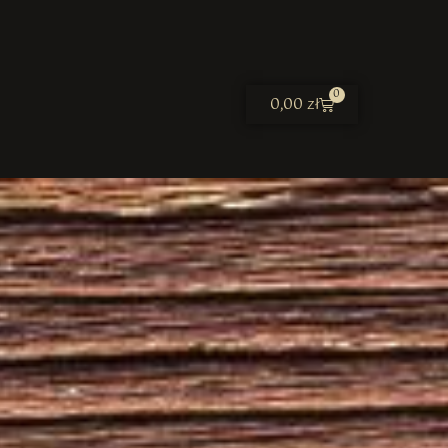
0
0,00
zł